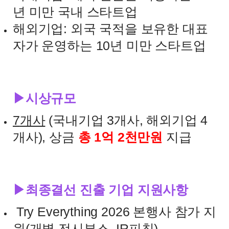
년 미만 국내 스타트업
해외기업
:
외국 국적을 보유한 대표
자가 운영하는
10
년 미만 스타트업
▶시상규모
7
개사
(
국내기업 3개사
,
해외기업 4
개사
),
상금
총
1
억
2
천만원
지급
▶최종결선 진출 기업 지원사항
Try Everything 2026
본행사 참가 지
원
(
개별 전시부스
, IR
피칭
)