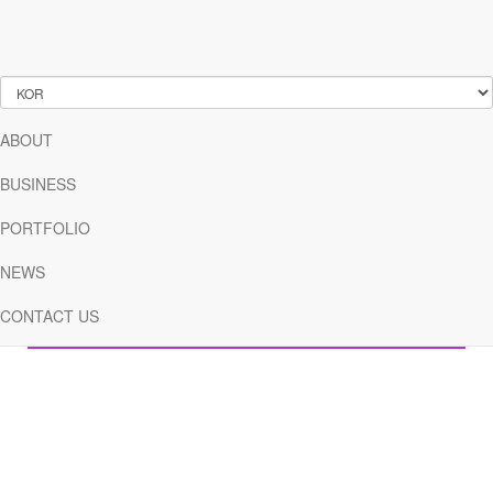
NEWS
2026 서울 유니콘 챌린지 참가기업 모집
등록일
2026-05-26
조회수
454
ABOUT
BUSINESS
PORTFOLIO
NEWS
사업내용
CONTACT US